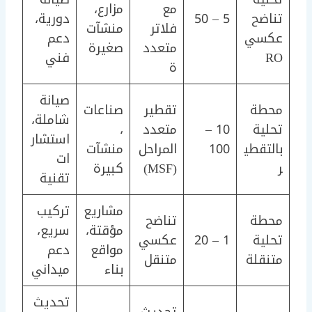
مع
مزارع،
تناضح
5 – 50
دورية،
فلاتر
منشآت
عكسي
دعم
متعدد
صغيرة
RO
فني
ة
صيانة
محطة
تقطير
صناعات
شاملة،
تحلية
10 –
متعدد
،
استشار
بالتقطي
100
المراحل
منشآت
ات
ر
(MSF)
كبيرة
تقنية
مشاريع
تركيب
محطة
تناضح
مؤقتة،
سريع،
تحلية
1 – 20
عكسي
مواقع
دعم
متنقلة
متنقل
بناء
ميداني
تحديث