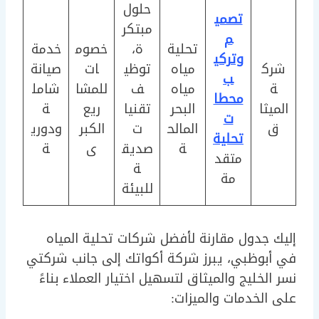
حلول
تصمي
مبتكر
م
تحلية
ة،
خصوم
خدمة
وتركي
شرك
مياه
توظي
ات
صيانة
ب
ة
مياه
ف
للمشا
شامل
محطا
الميثا
البحر
تقنيا
ريع
ة
ت
ق
المالح
ت
الكبر
ودوري
تحلية
ة
صديق
ى
ة
متقد
ة
مة
للبيئة
إليك جدول مقارنة لأفضل شركات تحلية المياه
في أبوظبي، يبرز شركة أكواتك إلى جانب شركتي
نسر الخليج والميثاق لتسهيل اختيار العملاء بناءً
على الخدمات والميزات: