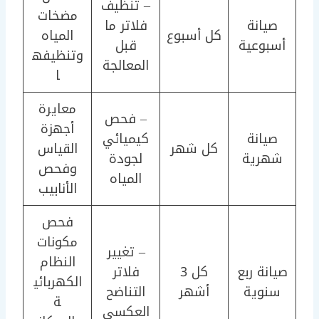
– تنظيف
مضخات
صيانة
فلاتر ما
كل أسبوع
المياه
أسبوعية
قبل
وتنظيفه
المعالجة
ا
معايرة
– فحص
أجهزة
صيانة
كيميائي
كل شهر
القياس
شهرية
لجودة
وفحص
المياه
الأنابيب
فحص
مكونات
– تغيير
النظام
صيانة ربع
كل 3
فلاتر
الكهربائي
سنوية
أشهر
التناضح
ة
العكسي