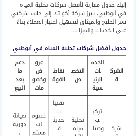
إليك جدول مقارنة لأفضل شركات تحلية المياه
في أبوظبي، يبرز شركة أكواتك إلى جانب شركتي
نسر الخليج والميثاق لتسهيل اختيار العملاء بناءً
على الخدمات والميزات:
جدول أفضل شركات تحلية المياه في أبوظبي
الخدم
عرو
دعم
الشرك
ات
التخص
نقاط
ض
ما
ة
الرئي
ص
القوة
وخصو
بعد
سية
مات
البيع
تقنيا
تركي
ت
خصوم
صيانة
ب
تحلية
حديث
ات
دورية
شرك
وصيان
مياه
ة،
مستم
،