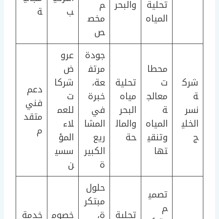
تحلية
والبحر
م
ب
ة
المياه
مخص
ص
جودة
عرو
محطا
مرتف
ض
شرك
ت
تحلية
عة،
شركا
دعم
ة
معالج
مياه
خبرة
ت
فني
نسر
ة
البحر
في
للعم
متقد
الخلي
المياه
والمال
المشا
لاء
م
ج
وتنقي
حة
ريع
المؤ
تها
الكبير
سسي
ة
ن
حلول
تصمي
مبتكر
م
تحلية
ة،
خصوم
خدمة