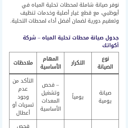
نوفر صيانة شاملة لمحطات تحلية المياه في
أبوظبي، مع قطع غيار أصلية وخدمات تنظيف
وتعقيم دورية لضمان أفضل أداء لمحطات التحلية.
جدول صيانة محطات تحلية المياه – شركة
أكواتك
نوع
المهام
التكرار
ملاحظات
الصيانة
الأساسية
التأكد من
– فحص
عدم
صيانة
وتشغيل
يومياً
وجود
يومية
المعدات
تسربات أو
الأساسية
أعطال
فحص