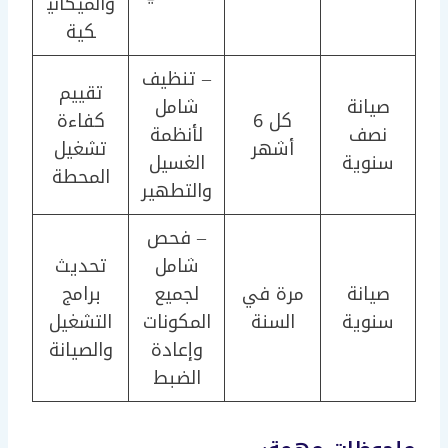
والميكاني
كية
– تنظيف
تقييم
صيانة
شامل
كل 6
كفاءة
نصف
لأنظمة
أشهر
تشغيل
سنوية
الغسيل
المحطة
والتطهير
– فحص
شامل
تحديث
صيانة
مرة في
لجميع
برامج
سنوية
السنة
المكونات
التشغيل
وإعادة
والصيانة
الضبط