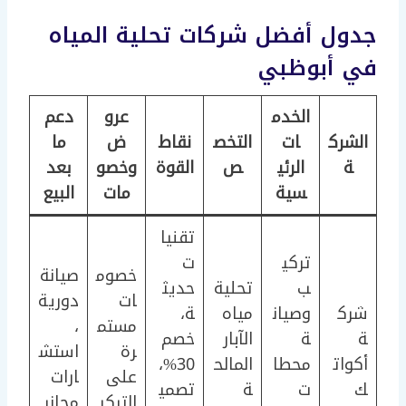
جدول أفضل شركات تحلية المياه
في أبوظبي
الخدم
عرو
دعم
الشرك
ات
التخص
نقاط
ض
ما
ة
الرئي
ص
القوة
وخصو
بعد
سية
مات
البيع
تقنيا
تركي
ت
خصوم
صيانة
ب
تحلية
حديث
ات
دورية
شرك
وصيان
مياه
ة،
مستم
،
ة
ة
الآبار
خصم
رة
استش
أكوات
محطا
المالح
30%،
على
ارات
ك
ت
ة
تصمي
التركي
مجاني