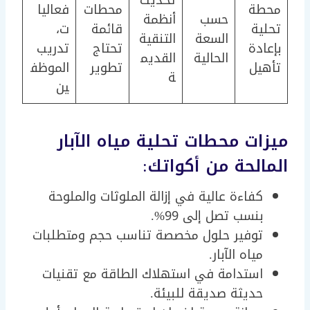
تحديث
محطة
محطات
فعاليا
حسب
أنظمة
تحلية
قائمة
ت،
السعة
التنقية
بإعادة
تحتاج
تدريب
الحالية
القديم
تأهيل
تطوير
الموظف
ة
ين
ميزات محطات تحلية مياه الآبار
المالحة من أكواتك:
كفاءة عالية في إزالة الملوثات والملوحة
بنسب تصل إلى 99%.
توفير حلول مخصصة تناسب حجم ومتطلبات
مياه الآبار.
استدامة في استهلاك الطاقة مع تقنيات
حديثة صديقة للبيئة.