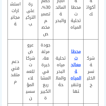
ة
ة
الآبار
خصم
رة
استش
أكوات
محطا
المالح
30%،
على
ارات
ك
ت
ة
تصمي
التركي
مجاني
تحلية
والبحر
م
ب
ة
المياه
مخص
ص
جودة
عرو
محطا
مرتف
ض
شرك
ت
تحلية
عة،
شركا
دعم
ة
معالج
مياه
خبرة
ت
فني
نسر
ة
البحر
في
للعم
متقد
الخلي
المياه
والمال
المشا
لاء
م
ج
وتنقي
حة
ريع
المؤ
تها
الكبير
سسي
ة
ن