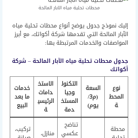
محطات تحلية مياه الابار المالحة
إليك نموذج جدول يوضح أنواع محطات تحلية مياه
الآبار المالحة التي تقدمها شركة أكواتك، مع أبرز
المواصفات والخدمات المرتبطة بها:
جدول محطات تحلية مياه الآبار المالحة – شركة
أكواتك
التكنول
الاستخ
نوع
السعة
خدمات
وجيا
دامات
المحط
(م3/
ما بعد
المستخ
الرئيسي
ة
يوم)
البيع
دمة
ة
تناضح
محطة
تركيب،
عكسي
منازل،
تحلية
صيانة