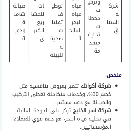
وتركي
شرك
مياه
توظي
ات
صيانة
ب
ة
مياه
ف
للمشا
شامل
محطا
الميثا
البحر
تقنيا
ريع
ة
ت
ق
المالح
ت
الكبر
ودوري
تحلية
ة
صديق
ى
ة
متقد
ة
مة
للبيئة
ملخص:
شركة أكواتك
تتميز بعروض تنافسية مثل
خصم 30%، وخدمات متكاملة تغطي التركيب
والصيانة مع دعم مستمر.
شركة نسر الخليج
تركز على الجودة العالية
في تحلية مياه البحر، مع دعم قوي للعملاء
المؤسساتيين.